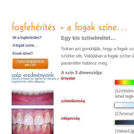
Egy kis színelmélet…
Mi a fogfehérítés?
A fogak színe…
Sokan azt gondolják, hogy a fogak szí
Kinek lehet?
szürke stb. Valójában a fogak színe ú
FOGFEHÉRÍTÉSI
paraméter határoz meg.
AKCIÓ!
A szín 3 dimenziója:
árnyalat
Húzza a képre az egeret és láthatja a
fogfehérítés előtti állapotot
(színhőm
lehet legk
színtelítettség
(
Chroma/
világosság
(
Value/Li