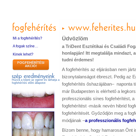
Üdvözlöm
Mi a fogfehérítés?
a
TriDent Esztétikai és Családi Fog
A fogak színe…
honlapján! Itt megtalálja mindazt, 
Kinek lehet?
tudni érdemes!
FOGFEHÉRÍTÉSI
AKCIÓ!
A fogfehérítés az eljárásban nem jár
bizonytalanságot ébreszt. Pedig az E
Húzza a képre az egeret és láthatja a
fogfehérítés őshazájában– naponta t
fogfehérítés előtti állapotot
már Budapesten is elérhető a legkors
professzionális sínes fogfehérítést, a
fogfehérítést -másik nevén hibrid fog
fogfehérítését. Győződjön meg a fog
módjának –
a professzionális fogfe
Bízom benne, hogy hamarosan Önt is