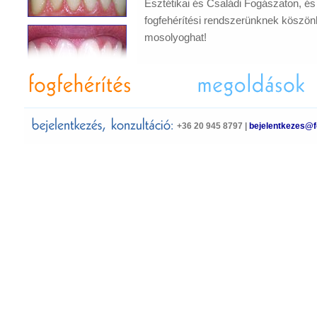
Esztétikai és Családi Fogászaton, és
fogfehérítési rendszerünknek köszön
mosolyoghat!
+36 20 945 8797 |
bejelentkezes@f